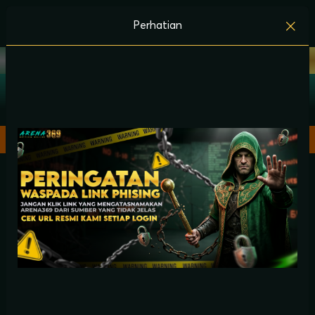
Perhatian
Login
Daftar
Casino
Sportsbook
Fishing
Arcade
Arcade
Back
Semua